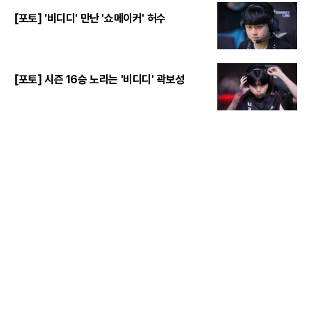
[포토] '비디디' 만난 '쇼메이커' 허수
[포토] 시즌 16승 노리는 '비디디' 곽보성