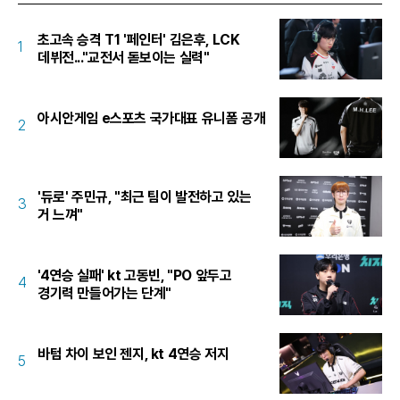
초고속 승격 T1 '페인터' 김은후, LCK
1
데뷔전..."교전서 돋보이는 실력"
아시안게임 e스포츠 국가대표 유니폼 공개
2
'듀로' 주민규, "최근 팀이 발전하고 있는
3
거 느껴"
'4연승 실패' kt 고동빈, "PO 앞두고
4
경기력 만들어가는 단계"
바텀 차이 보인 젠지, kt 4연승 저지
5