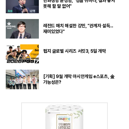
한화생명 윤성영, "정글 쉬바나, 결과 좋지
못해 할 말 없어"
레전드 매치 해설한 강민, "관계자 설득...
재미있었다"
펍지 글로벌 시리즈 서킷3, 5일 개막
[기획] 9월 개막 아시안게임 e스포츠, 金
가능성은?