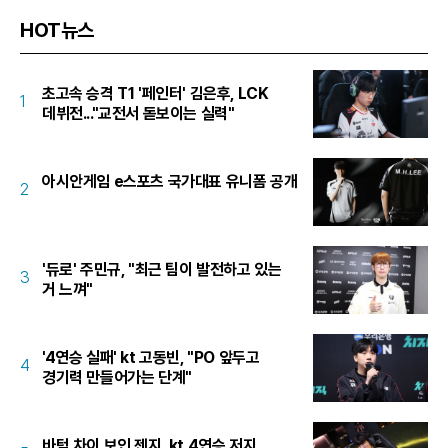
HOT뉴스
초고속 승격 T1 '페인터' 김은후, LCK
1
데뷔전..."교전서 돋보이는 실력"
아시안게임 e스포츠 국가대표 유니폼 공개
2
'듀로' 주민규, "최근 팀이 발전하고 있는
3
거 느껴"
'4연승 실패' kt 고동빈, "PO 앞두고
4
경기력 만들어가는 단계"
바텀 차이 보인 젠지, kt 4연승 저지