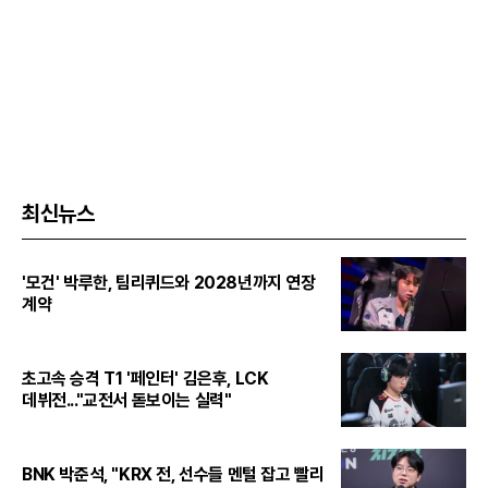
최신뉴스
'모건' 박루한, 팀리퀴드와 2028년까지 연장
계약
초고속 승격 T1 '페인터' 김은후, LCK
데뷔전..."교전서 돋보이는 실력"
BNK 박준석, "KRX 전, 선수들 멘털 잡고 빨리