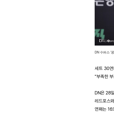
DN 수퍼스 '
세트 30연
"부족한 부
DN은 28
레드포스와의
연패는 16