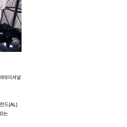
 인비테이셔널
전드(AL)
LG는