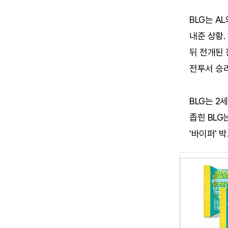
BLG는 A
내준 상황.
뒤 전개된 
전투서 승리
BLG는 2
좁힌 BLG
'바이퍼' 