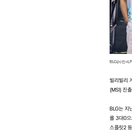
BLG(사진=LP
빌리빌리 게
(MSI) 
BLG는 지
를 3대0으
스플릿2 