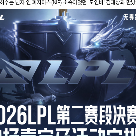
 허수는 닌자 인 파자마스(NIP) 소속이었던 '도인비' 김태상과 만났