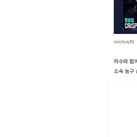
이미지=LPL
허수와 함께
소속 농구 