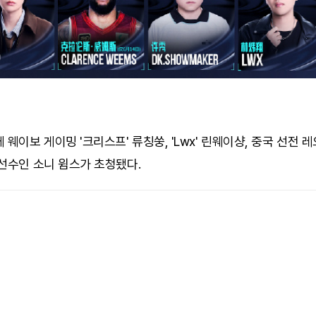
 웨이보 게이밍 '크리스프' 류칭쑹, 'Lwx' 린웨이샹, 중국 선전 
선수인 소니 윔스가 초청됐다.