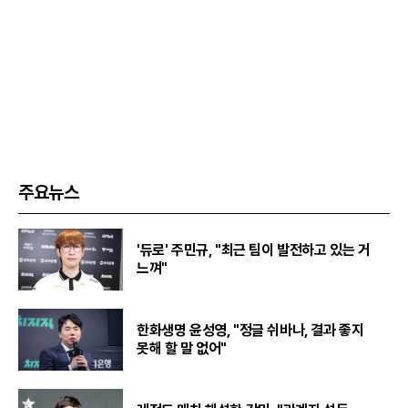
주요뉴스
'듀로' 주민규, "최근 팀이 발전하고 있는 거
느껴"
한화생명 윤성영, "정글 쉬바나, 결과 좋지
못해 할 말 없어"