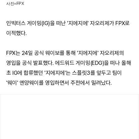
사진=FPX
인빅터스 게이밍(IG)을 떠난 '지에지에' 자오리제가 FPX로
이적했다.
FPX는 24일 공식 웨이보를 통해 '지에지에' 자오리제의
영입을 공식 발표했다. 에드워드 게이밍(EDG)을 떠나 올해
초 IG에 합류했던 '지에지에'는 스플릿3를 앞두고 팀이
'웨이' 옌양웨이를 영입하면서 주전에서 밀려났다.