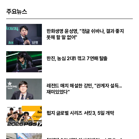
주요뉴스
한화생명 윤성영, "정글 쉬바나, 결과 좋지
못해 할 말 없어"
한진, 농심 2대1 꺾고 7연패 탈출
레전드 매치 해설한 강민, "관계자 설득...
재미있었다"
펍지 글로벌 시리즈 서킷3, 5일 개막