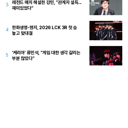
레전드 매치 해설한 강민, "관계자 설득...
3
재미있었다"
한화생명-젠지, 2026 LCK 3R 첫 승
4
놓고 맞대결
'케리아' 류민석, "게임 대한 생각 갈리는
5
부분 많았다"