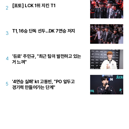
[포토] LCK 1위 지킨 T1
2
T1, 16승 단독 선두...DK 7연승 저지
3
'듀로' 주민규, "최근 팀이 발전하고 있는
4
거 느껴"
'4연승 실패' kt 고동빈, "PO 앞두고
5
경기력 만들어가는 단계"