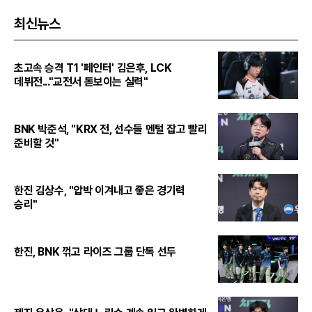
최신뉴스
초고속 승격 T1 '페인터' 김은후, LCK
데뷔전..."교전서 돋보이는 실력"
BNK 박준석, "KRX 전, 선수들 멘털 잡고 빨리
준비할 것"
한진 김상수, "압박 이겨내고 좋은 경기력
승리"
한진, BNK 꺾고 라이즈 그룹 단독 선두