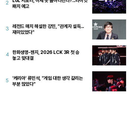
LoL 서포터, 이제 못 돌아다닌다?...라이엇
2
패치 예고
레전드 매치 해설한 강민, "관계자 설득...
3
재미있었다"
한화생명-젠지, 2026 LCK 3R 첫 승
4
놓고 맞대결
'케리아' 류민석, "게임 대한 생각 갈리는
5
부분 많았다"