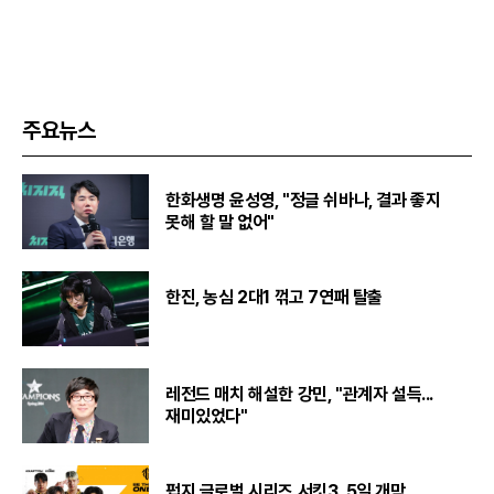
주요뉴스
한화생명 윤성영, "정글 쉬바나, 결과 좋지
못해 할 말 없어"
한진, 농심 2대1 꺾고 7연패 탈출
레전드 매치 해설한 강민, "관계자 설득...
재미있었다"
펍지 글로벌 시리즈 서킷3, 5일 개막