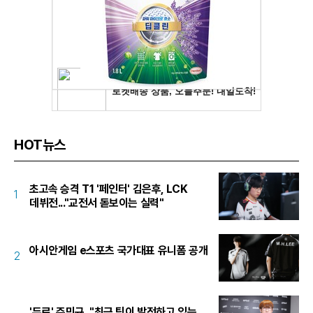
HOT뉴스
초고속 승격 T1 '페인터' 김은후, LCK
1
데뷔전..."교전서 돋보이는 실력"
아시안게임 e스포츠 국가대표 유니폼 공개
2
'듀로' 주민규, "최근 팀이 발전하고 있는