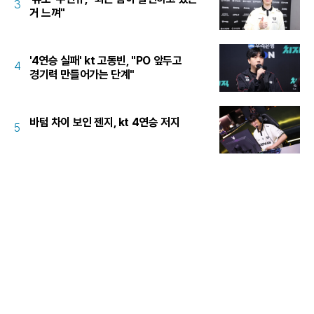
3
거 느껴"
'4연승 실패' kt 고동빈, "PO 앞두고
4
경기력 만들어가는 단계"
바텀 차이 보인 젠지, kt 4연승 저지
5