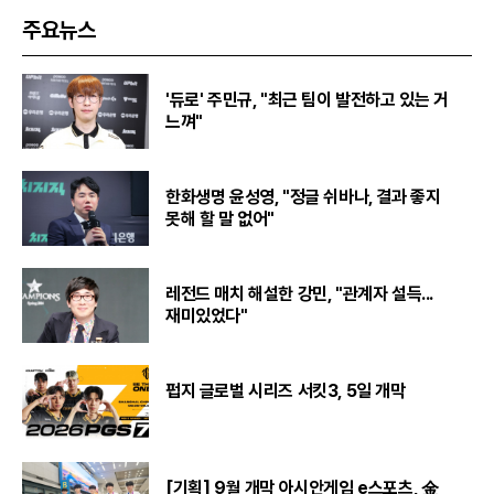
주요뉴스
'듀로' 주민규, "최근 팀이 발전하고 있는 거
느껴"
한화생명 윤성영, "정글 쉬바나, 결과 좋지
못해 할 말 없어"
레전드 매치 해설한 강민, "관계자 설득...
재미있었다"
펍지 글로벌 시리즈 서킷3, 5일 개막
[기획] 9월 개막 아시안게임 e스포츠, 金