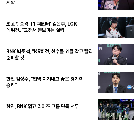
계약
초고속 승격 T1 '페인터' 김은후, LCK
데뷔전..."교전서 돋보이는 실력"
BNK 박준석, "KRX 전, 선수들 멘털 잡고 빨리
준비할 것"
한진 김상수, "압박 이겨내고 좋은 경기력
승리"
한진, BNK 꺾고 라이즈 그룹 단독 선두