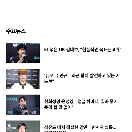
주요뉴스
kt 꺾은 DK 김대호, "현실적인 목표는 4위"
'듀로' 주민규, "최근 팀이 발전하고 있는 거
느껴"
한화생명 윤성영, "정글 쉬바나, 결과 좋지
못해 할 말 없어"
레전드 매치 해설한 강민, "관계자 설득...