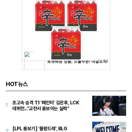
HOT뉴스
초고속 승격 T1 '페인터' 김은후, LCK
1
데뷔전..."교전서 돋보이는 실력"
[LPL 돋보기] '플랑드레', BLG
2