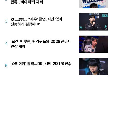
합류...'바이퍼'와 재회
kt 고동빈, "'지우' 콜업, 시간 없어
3
신중하게 결정해야"
'모건' 박루한, 팀리퀴드와 2028년까지
4
연장 계약
'쇼메이커' 활약... DK, kt에 2대1 역전승
5