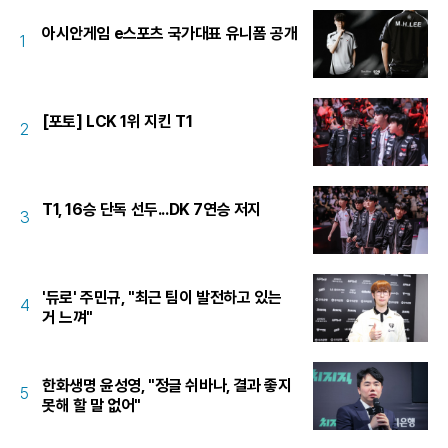
아시안게임 e스포츠 국가대표 유니폼 공개
1
[포토] LCK 1위 지킨 T1
2
T1, 16승 단독 선두...DK 7연승 저지
3
'듀로' 주민규, "최근 팀이 발전하고 있는
4
거 느껴"
한화생명 윤성영, "정글 쉬바나, 결과 좋지
5
못해 할 말 없어"