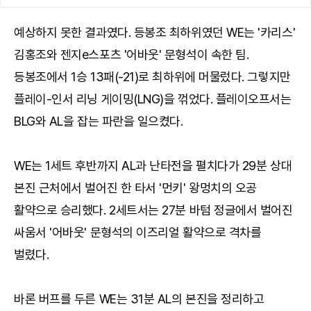
예상하지 못한 결과였다. 등봉조 최하위였던 WE는 '카리스'
김홍조와 젠지e스포츠 '어바웃' 문형석이 속한 팀.
등봉조에서 1승 13패(-21)로 최하위에 머물렀다. 그렇지만
플레이-인서 리닝 게이밍(LNG)을 꺾었다. 플레이오프서는
BLG와 AL을 잡는 파란을 일으켰다.
WE는 1세트 후반까지 AL과 난타전을 펼치다가 29분 상대
본진 근처에서 벌어진 한 타서 '먼키' 왕멍치의 오공
활약으로 승리했다. 2세트서는 27분 바텀 정글에서 벌어진
싸움서 '어바웃' 문형석의 이즈리얼 활약으로 격차를
벌렸다.
바론 버프를 두른 WE는 31분 AL의 본진을 정리하고