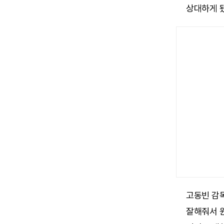
상대하게 
고동빈 감
잘해줘서 원