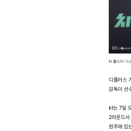
kt 롤스터 '
디플러스 기
감독이 선
kt는 7일
2라운드서 
원주에 있