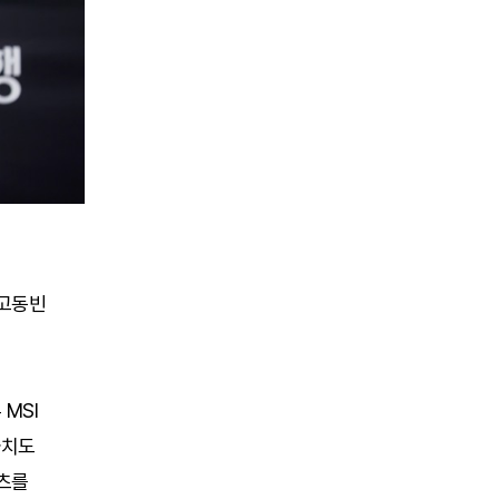
 고동빈
MSI
자치도
포츠를