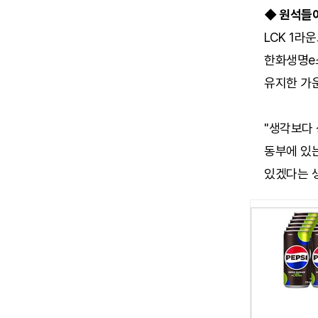
◆ 원석들
LCK 1라
한화생명e
유지한 가
"생각보다 
동부에 있는
있겠다는 생