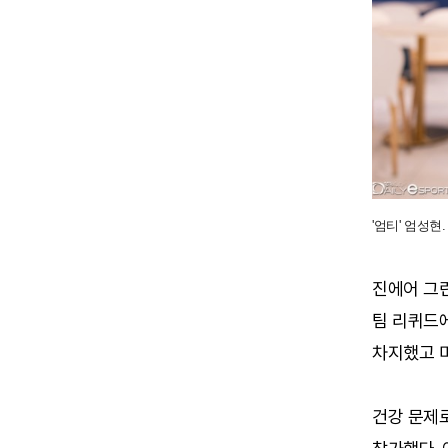
'엄티' 엄성현.
진에어 그린
팀 리퀴드에
차지했고 미
건강 문제