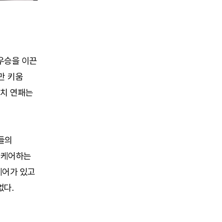
준우승을 이끈
지만 키움
매치 연패는
들의
데 케어하는
케어가 있고
없다.