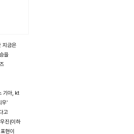
만 지금은
연승을
이즈
기아, kt
시우'
된다고
 조우진(이하
 표현이