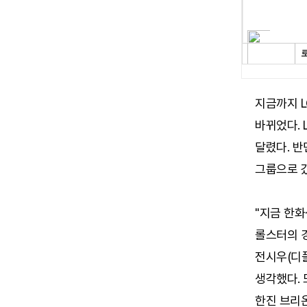
지금까지 L
바뀌었다. 
달렸다. 반
그룹으로 
"지금 한화
롤스터의 경
전시우(디플
생각했다. 또
한진 브리온