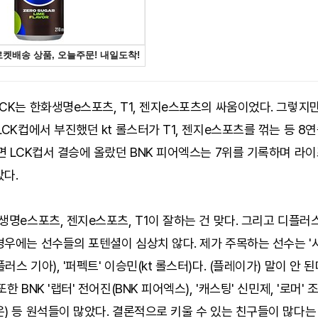
CK는 한화생명e스포츠, T1, 젠지e스포츠의 싸움이었다. 그렇지
LCK컵에서 부진했던 kt 롤스터가 T1, 젠지e스포츠를 꺾는 등 8
면 LCK컵서 결승에 올랐던 BNK 피어엑스는 7위를 기록하며 라
갔다.
생명e스포츠, 젠지e스포츠, T1이 잘하는 건 맞다. 그리고 디플러스 
우에는 선수들의 포텐셜이 심상치 않다. 제가 주목하는 선수는 '
러스 기아), '퍼펙트' 이승민(kt 롤스터)다. (플레이가) 말이 안 
한 BNK '랩터' 전어진(BNK 피어엑스), '캐스팅' 신민제, '로머'
) 등 원석들이 많았다. 결론적으로 키울 수 있는 친구들이 많다는