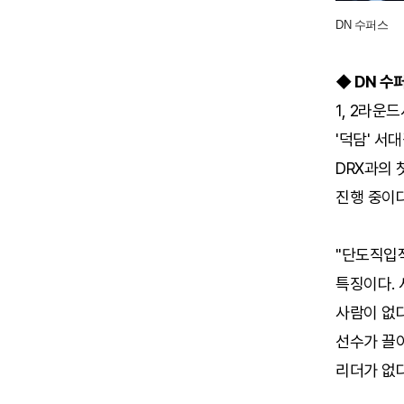
DN 수퍼스
◆ DN 수
1, 2라운
'덕담' 서
DRX과의 
진행 중이다
"단도직입
특징이다. 
사람이 없다
선수가 끌어
리더가 없다