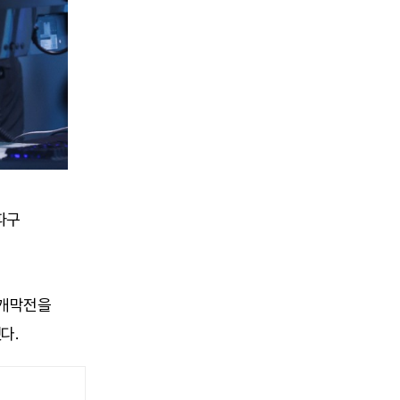
파구
머 개막전을
다.