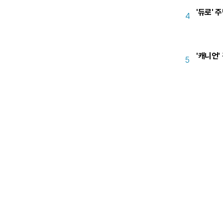
'듀로' 
4
'캐니언'
5