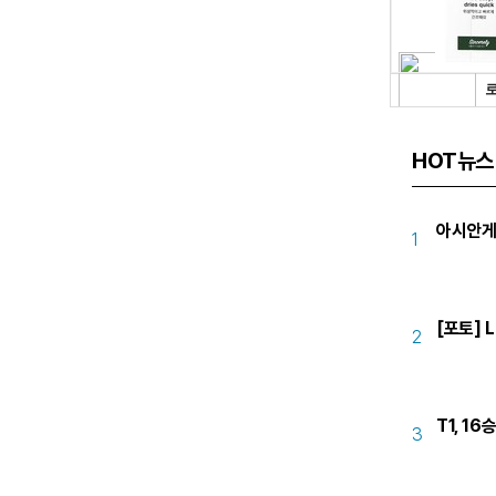
HOT뉴스
아시안게
1
[포토] L
2
T1, 16
3