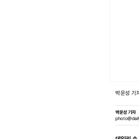
박운성 기자 (
박운성 기자
photo@dail
데일리 숏