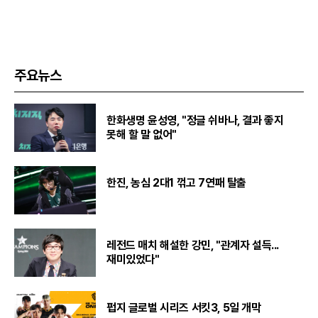
주요뉴스
한화생명 윤성영, "정글 쉬바나, 결과 좋지
못해 할 말 없어"
한진, 농심 2대1 꺾고 7연패 탈출
레전드 매치 해설한 강민, "관계자 설득...
재미있었다"
펍지 글로벌 시리즈 서킷3, 5일 개막