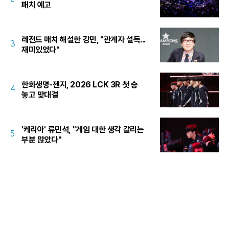
패치 예고
레전드 매치 해설한 강민, "관계자 설득...
3
재미있었다"
한화생명-젠지, 2026 LCK 3R 첫 승
4
놓고 맞대결
'케리아' 류민석, "게임 대한 생각 갈리는
5
부분 많았다"