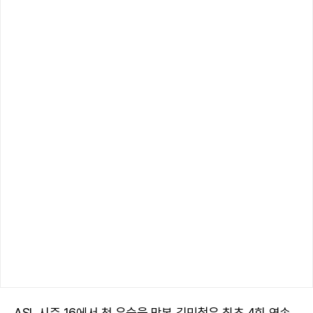
ASL 시즌 16에서 첫 우승을 맛본 김민철은 최초 4회 연속