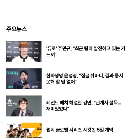
주요뉴스
'듀로' 주민규, "최근 팀이 발전하고 있는 거
느껴"
한화생명 윤성영, "정글 쉬바나, 결과 좋지
못해 할 말 없어"
레전드 매치 해설한 강민, "관계자 설득...
재미있었다"
펍지 글로벌 시리즈 서킷3, 5일 개막