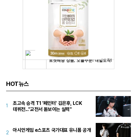
HOT뉴스
초고속 승격 T1 '페인터' 김은후, LCK
1
데뷔전..."교전서 돋보이는 실력"
아시안게임 e스포츠 국가대표 유니폼 공개
2