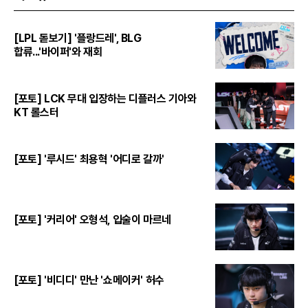
[LPL 돋보기] '플랑드레', BLG
합류...'바이퍼'와 재회
[포토] LCK 무대 입장하는 디플러스 기아와
KT 롤스터
[포토] '루시드' 최용혁 '어디로 갈까'
[포토] '커리어' 오형석, 입술이 마르네
[포토] '비디디' 만난 '쇼메이커' 허수