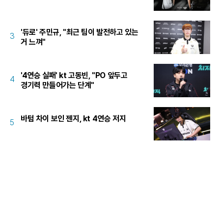
'듀로' 주민규, "최근 팀이 발전하고 있는
3
거 느껴"
'4연승 실패' kt 고동빈, "PO 앞두고
4
경기력 만들어가는 단계"
바텀 차이 보인 젠지, kt 4연승 저지
5