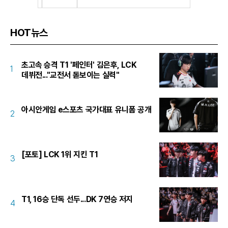
HOT뉴스
초고속 승격 T1 '페인터' 김은후, LCK
1
데뷔전..."교전서 돋보이는 실력"
아시안게임 e스포츠 국가대표 유니폼 공개
2
[포토] LCK 1위 지킨 T1
3
T1, 16승 단독 선두...DK 7연승 저지
4