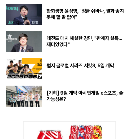
한화생명 윤성영, "정글 쉬바나, 결과 좋지
못해 할 말 없어"
레전드 매치 해설한 강민, "관계자 설득...
재미있었다"
펍지 글로벌 시리즈 서킷3, 5일 개막
[기획] 9월 개막 아시안게임 e스포츠, 金
가능성은?