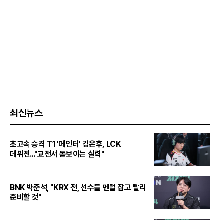
최신뉴스
초고속 승격 T1 '페인터' 김은후, LCK
데뷔전..."교전서 돋보이는 실력"
BNK 박준석, "KRX 전, 선수들 멘털 잡고 빨리
준비할 것"