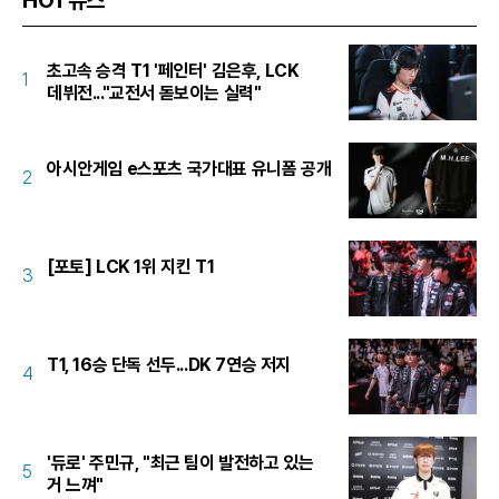
초고속 승격 T1 '페인터' 김은후, LCK
1
데뷔전..."교전서 돋보이는 실력"
아시안게임 e스포츠 국가대표 유니폼 공개
2
[포토] LCK 1위 지킨 T1
3
T1, 16승 단독 선두...DK 7연승 저지
4
'듀로' 주민규, "최근 팀이 발전하고 있는
5
거 느껴"