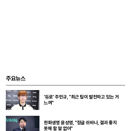
주요뉴스
'듀로' 주민규, "최근 팀이 발전하고 있는 거
느껴"
한화생명 윤성영, "정글 쉬바나, 결과 좋지
못해 할 말 없어"