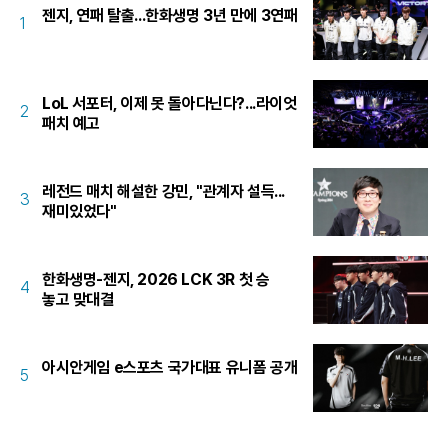
젠지, 연패 탈출...한화생명 3년 만에 3연패
1
LoL 서포터, 이제 못 돌아다닌다?...라이엇
2
패치 예고
레전드 매치 해설한 강민, "관계자 설득...
3
재미있었다"
한화생명-젠지, 2026 LCK 3R 첫 승
4
놓고 맞대결
아시안게임 e스포츠 국가대표 유니폼 공개
5