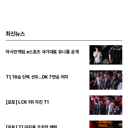
최신뉴스
아시안게임 e스포츠 국가대표 유니폼 공개
T1, 16승 단독 선두...DK 7연승 저지
[포토] LCK 1위 지킨 T1
[포토] T1 이지훈 코치의 밴픽