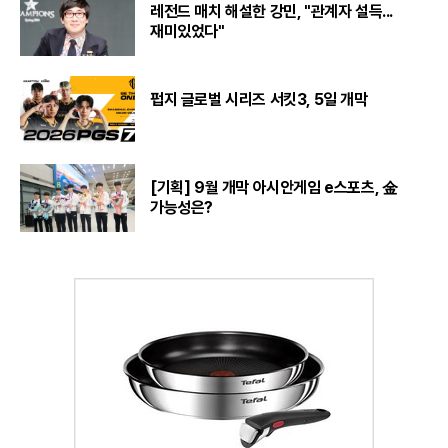
레전드 매치 해설한 강민, "관계자 설득...
재미있었다"
펍지 글로벌 시리즈 서킷3, 5일 개막
[기획] 9월 개막 아시안게임 e스포츠, 金
가능성은?