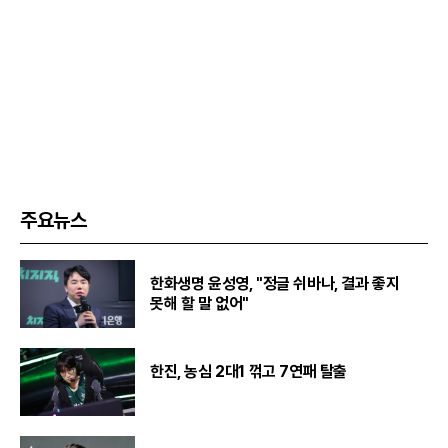
주요뉴스
한화생명 윤성영, "정글 쉬바나, 결과 좋지
못해 할 말 없어"
한진, 농심 2대1 꺾고 7연패 탈출