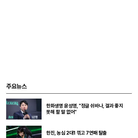
주요뉴스
한화생명 윤성영, "정글 쉬바나, 결과 좋지
못해 할 말 없어"
한진, 농심 2대1 꺾고 7연패 탈출