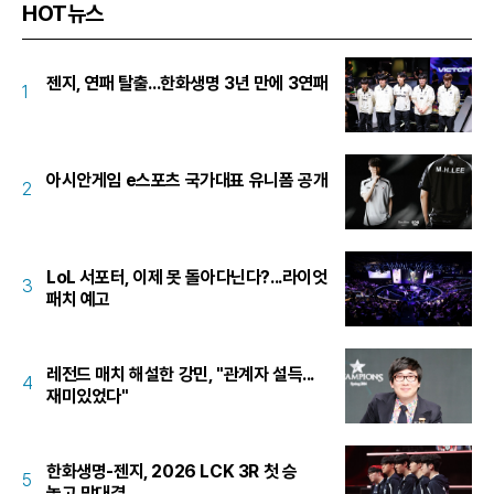
HOT뉴스
젠지, 연패 탈출...한화생명 3년 만에 3연패
1
아시안게임 e스포츠 국가대표 유니폼 공개
2
LoL 서포터, 이제 못 돌아다닌다?...라이엇
3
패치 예고
레전드 매치 해설한 강민, "관계자 설득...
4
재미있었다"
한화생명-젠지, 2026 LCK 3R 첫 승
5
놓고 맞대결