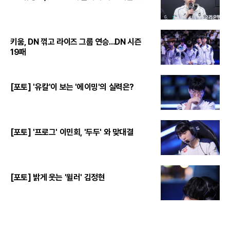
키움, DN 꺾고 라이즈 그룹 연승...DN 시즌
19패
[포토] '유칼'이 보는 '에이밍'의 실력은?
[포토] '프로그' 이민회, '두두' 와 맞대결
[포토] 밝게 웃는 '윌러' 김정현