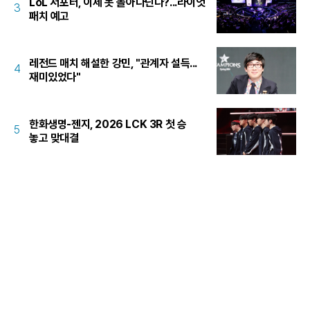
LoL 서포터, 이제 못 돌아다닌다?...라이엇
3
패치 예고
레전드 매치 해설한 강민, "관계자 설득...
4
재미있었다"
한화생명-젠지, 2026 LCK 3R 첫 승
5
놓고 맞대결