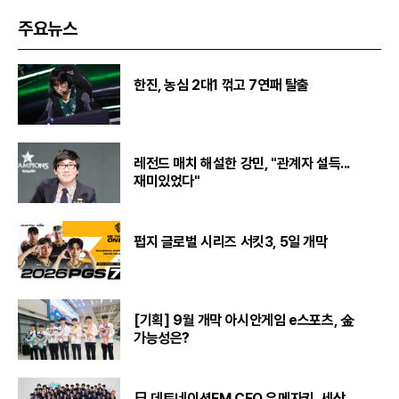
주요뉴스
한진, 농심 2대1 꺾고 7연패 탈출
레전드 매치 해설한 강민, "관계자 설득...
재미있었다"
펍지 글로벌 시리즈 서킷3, 5일 개막
[기획] 9월 개막 아시안게임 e스포츠, 金
가능성은?
日 데토네이션FM CEO 우메자키, 세상