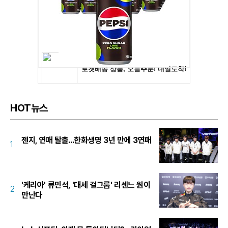
HOT뉴스
젠지, 연패 탈출...한화생명 3년 만에 3연패
1
'케리아' 류민석, '대세 걸그룹' 리센느 원이
2
만난다