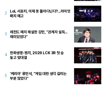
LoL 서포터, 이제 못 돌아다닌다?...라이엇
2
패치 예고
레전드 매치 해설한 강민, "관계자 설득...
3
재미있었다"
한화생명-젠지, 2026 LCK 3R 첫 승
4
놓고 맞대결
'케리아' 류민석, "게임 대한 생각 갈리는
5
부분 많았다"