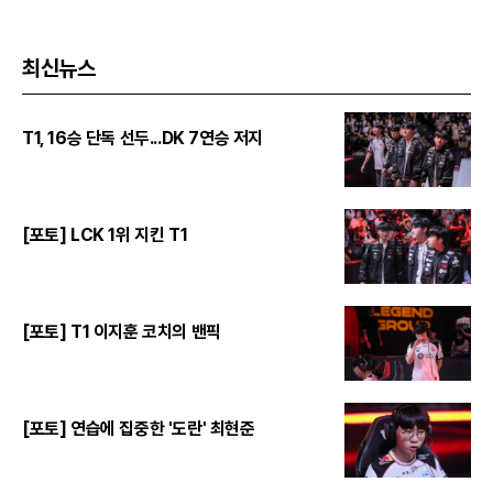
최신뉴스
T1, 16승 단독 선두...DK 7연승 저지
[포토] LCK 1위 지킨 T1
[포토] T1 이지훈 코치의 밴픽
[포토] 연습에 집중한 '도란' 최현준