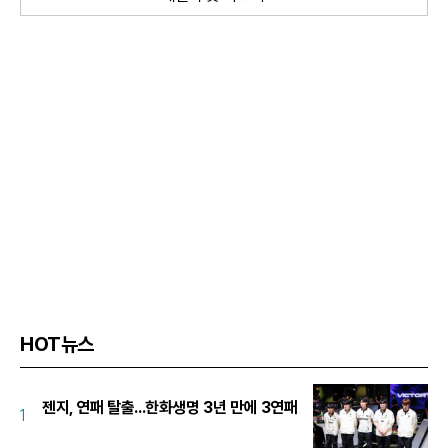
HOT뉴스
젠지, 연패 탈출...한화생명 3년 만에 3연패
1