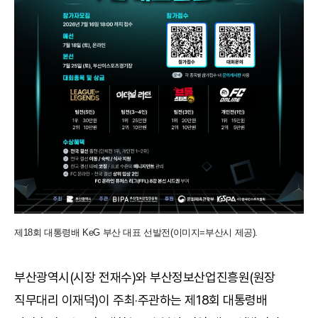
제18회 대통령배 KeG 부산 대표 선발전(이미지=부산시 제공).
부산광역시(시장 전재수)와 부산정보산업진흥원(원장
직무대리 이재덕)이 주최‧주관하는 제18회 대통령배