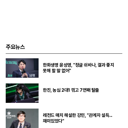
주요뉴스
한화생명 윤성영, "정글 쉬바나, 결과 좋지
못해 할 말 없어"
한진, 농심 2대1 꺾고 7연패 탈출
레전드 매치 해설한 강민, "관계자 설득...
재미있었다"