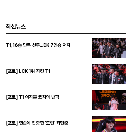
최신뉴스
T1, 16승 단독 선두...DK 7연승 저지
[포토] LCK 1위 지킨 T1
[포토] T1 이지훈 코치의 밴픽
[포토] 연습에 집중한 '도란' 최현준