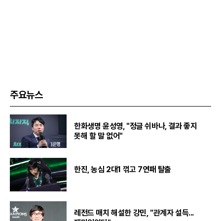
주요뉴스
한화생명 윤성영, "정글 쉬바나, 결과 좋지
못해 할 말 없어"
한진, 농심 2대1 꺾고 7연패 탈출
레전드 매치 해설한 강민, "관계자 설득...