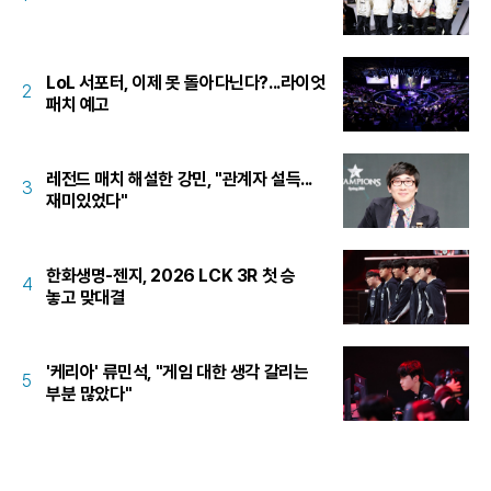
LoL 서포터, 이제 못 돌아다닌다?...라이엇
2
패치 예고
레전드 매치 해설한 강민, "관계자 설득...
3
재미있었다"
한화생명-젠지, 2026 LCK 3R 첫 승
4
놓고 맞대결
'케리아' 류민석, "게임 대한 생각 갈리는
5
부분 많았다"