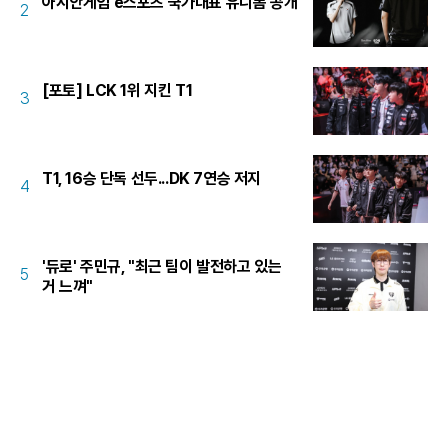
아시안게임 e스포츠 국가대표 유니폼 공개
2
[포토] LCK 1위 지킨 T1
3
T1, 16승 단독 선두...DK 7연승 저지
4
'듀로' 주민규, "최근 팀이 발전하고 있는
5
거 느껴"