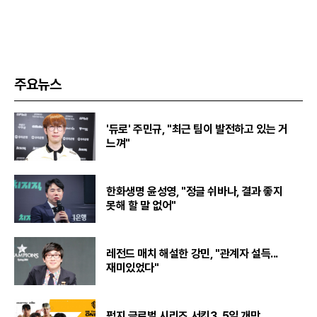
주요뉴스
'듀로' 주민규, "최근 팀이 발전하고 있는 거
느껴"
한화생명 윤성영, "정글 쉬바나, 결과 좋지
못해 할 말 없어"
레전드 매치 해설한 강민, "관계자 설득...
재미있었다"
펍지 글로벌 시리즈 서킷3, 5일 개막