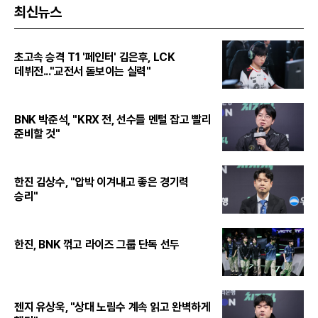
최신뉴스
초고속 승격 T1 '페인터' 김은후, LCK
데뷔전..."교전서 돋보이는 실력"
BNK 박준석, "KRX 전, 선수들 멘털 잡고 빨리
준비할 것"
한진 김상수, "압박 이겨내고 좋은 경기력
승리"
한진, BNK 꺾고 라이즈 그룹 단독 선두
젠지 유상욱, "상대 노림수 계속 읽고 완벽하게