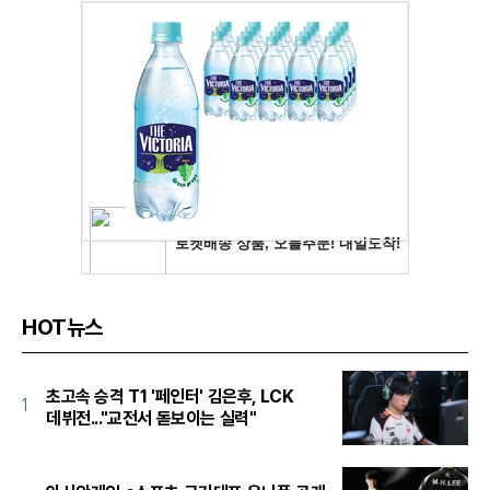
HOT뉴스
초고속 승격 T1 '페인터' 김은후, LCK
1
데뷔전..."교전서 돋보이는 실력"