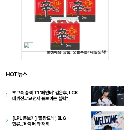
HOT뉴스
초고속 승격 T1 '페인터' 김은후, LCK
1
데뷔전..."교전서 돋보이는 실력"
[LPL 돋보기] '플랑드레', BLG
2
합류...'바이퍼'와 재회