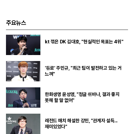
주요뉴스
kt 꺾은 DK 김대호, "현실적인 목표는 4위"
'듀로' 주민규, "최근 팀이 발전하고 있는 거
느껴"
한화생명 윤성영, "정글 쉬바나, 결과 좋지
못해 할 말 없어"
레전드 매치 해설한 강민, "관계자 설득...
재미있었다"