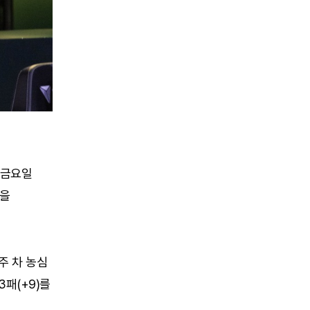
 금요일
감을
주 차 농심
패(+9)를