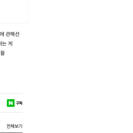
쇼에 관해선
하는 게
수들
구독
전체보기