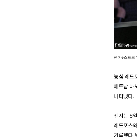
젠지e스포츠 '
농심 레드포
베트남 하노
나타냈다.
젠지는 6일
레드포스와의
기록했다. 