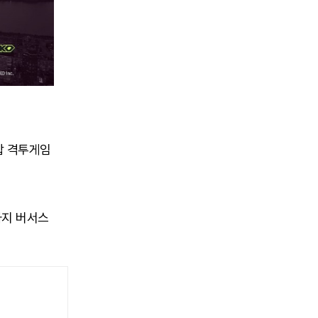
합 격투게임
타지 버서스