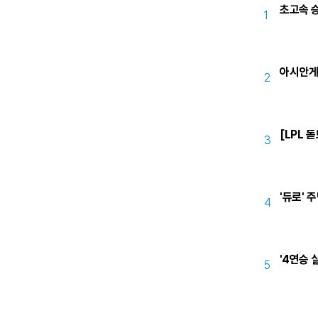
초고속 승
1
아시안게
2
[LPL 돋
3
'듀로' 
4
'4연승 
5