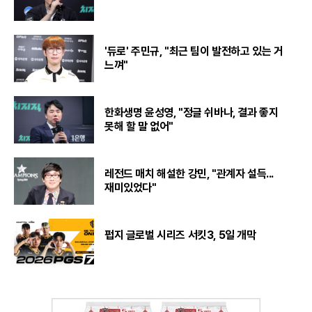
'듀로' 주민규, "최근 팀이 발전하고 있는 거
느껴"
한화생명 윤성영, "정글 쉬바나, 결과 좋지
못해 할 말 없어"
레전드 매치 해설한 강민, "관계자 설득...
재미있었다"
펍지 글로벌 시리즈 서킷3, 5일 개막