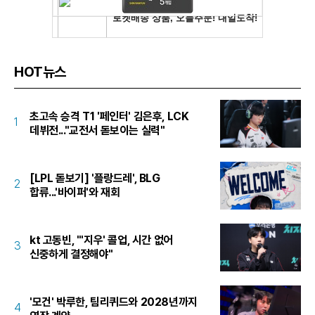
HOT뉴스
초고속 승격 T1 '페인터' 김은후, LCK
1
데뷔전..."교전서 돋보이는 실력"
[LPL 돋보기] '플랑드레', BLG
2
합류...'바이퍼'와 재회
kt 고동빈, "'지우' 콜업, 시간 없어
3
신중하게 결정해야"
'모건' 박루한, 팀리퀴드와 2028년까지
4