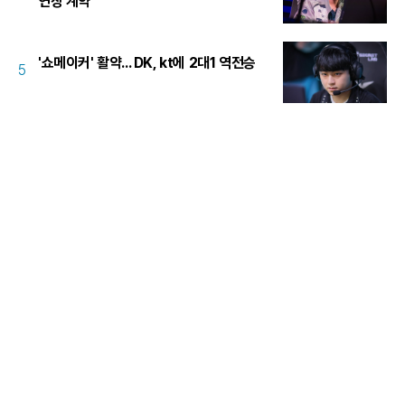
연장 계약
'쇼메이커' 활약... DK, kt에 2대1 역전승
5