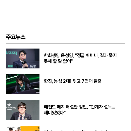
주요뉴스
한화생명 윤성영, "정글 쉬바나, 결과 좋지
못해 할 말 없어"
한진, 농심 2대1 꺾고 7연패 탈출
레전드 매치 해설한 강민, "관계자 설득...
재미있었다"