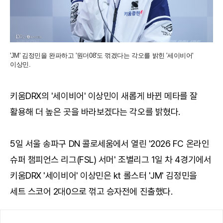
'JM' 김정민을 완파하고 '원더08'도 꺾겠다는 각오를 밝힌 '세이비어'
이상민.
키움DRX의 '세이비어' 이상민이 새롭게 바뀐 메타를 잘
활용해 더 높은 곳을 바라보겠다는 각오를 밝혔다.
5일 서울 송파구 DN 콜로세움에서 열린 '2026 FC 온라인
슈퍼 챔피언스 리그(FSL) 서머' 조별리그 1일 차 4경기에서
키움DRX '세이비어' 이상민은 kt 롤스터 'JM' 김정민을
세트 스코어 2대0으로 꺾고 승자전에 진출했다.