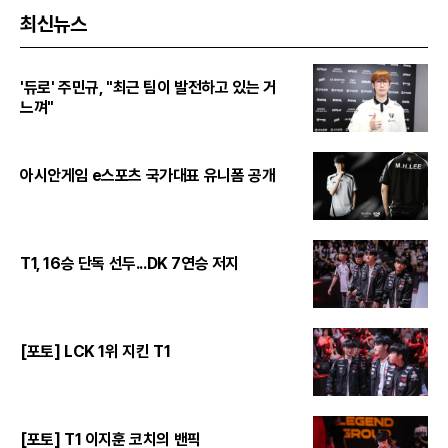
최신뉴스
'듀로' 주민규, "최근 팀이 발전하고 있는 거
느껴"
아시안게임 e스포츠 국가대표 유니폼 공개
T1, 16승 단독 선두...DK 7연승 저지
[포토] LCK 1위 지킨 T1
[포토] T1 이지훈 코치의 밴픽