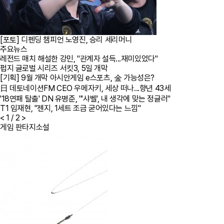
[포토] 디펜딩 챔피언 노영진, 승리 세리머니
주요뉴스
레전드 매치 해설한 강민, "관계자 설득...재미있었다"
펍지 글로벌 시리즈 서킷3, 5일 개막
[기획] 9월 개막 아시안게임 e스포츠, 金 가능성은?
日 데토네이션FM CEO 우메자키, 세상 떠나...향년 43세
'18연패 탈출' DN 유병준, "'샤벨', 내 생각에 맞는 정글러"
T1 임재현, "젠지, 1세트 조금 굳어있다는 느낌"
<
1
/ 2
>
게임 판타지소설