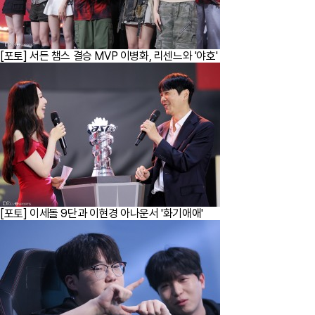
[포토] 서든 챔스 결승 MVP 이병화, 리센느와 '야호'
[포토] 이세돌 9단과 이현경 아나운서 '화기애애'