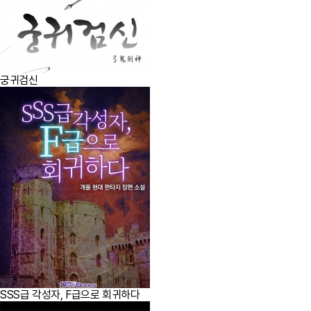
궁귀검신
SSS급 각성자, F급으로 회귀하다