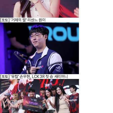
[포토] '거제의 딸' 리센느 원이
[포토] '유칼' 손우현, LCK 3R 첫 승 세리머니