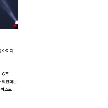
을 아끼지
강 G조
중 박찬화는
가까스로