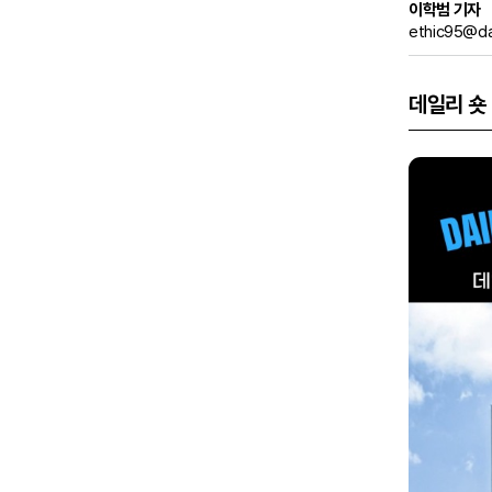
이학범 기자
ethic95@da
데일리 숏