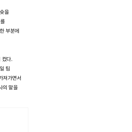
리슛을
비를
잘한 부분에
 컸다.
일 팀
 가져가면서
사의 말을