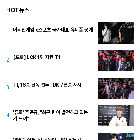
HOT뉴스
아시안게임 e스포츠 국가대표 유니폼 공개
1
[포토] LCK 1위 지킨 T1
2
T1, 16승 단독 선두...DK 7연승 저지
3
'듀로' 주민규, "최근 팀이 발전하고 있는
4
거 느껴"
'4연승 실패' kt 고동빈, "PO 앞두고