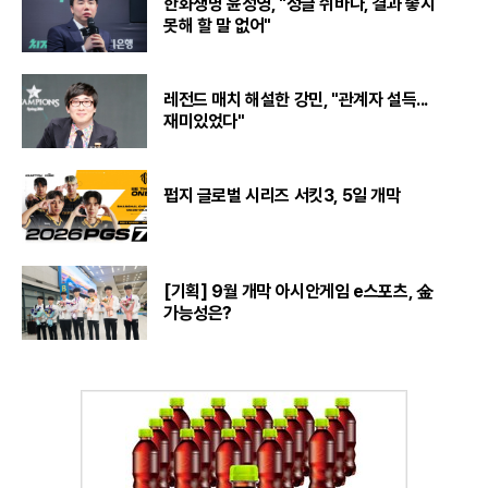
한화생명 윤성영, "정글 쉬바나, 결과 좋지
못해 할 말 없어"
레전드 매치 해설한 강민, "관계자 설득...
재미있었다"
펍지 글로벌 시리즈 서킷3, 5일 개막
[기획] 9월 개막 아시안게임 e스포츠, 金
가능성은?