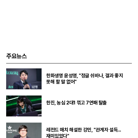
주요뉴스
한화생명 윤성영, "정글 쉬바나, 결과 좋지
못해 할 말 없어"
한진, 농심 2대1 꺾고 7연패 탈출
레전드 매치 해설한 강민, "관계자 설득...
재미있었다"