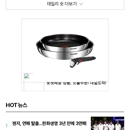
데일리 숏 더보기
HOT뉴스
젠지, 연패 탈출...한화생명 3년 만에 3연패
1