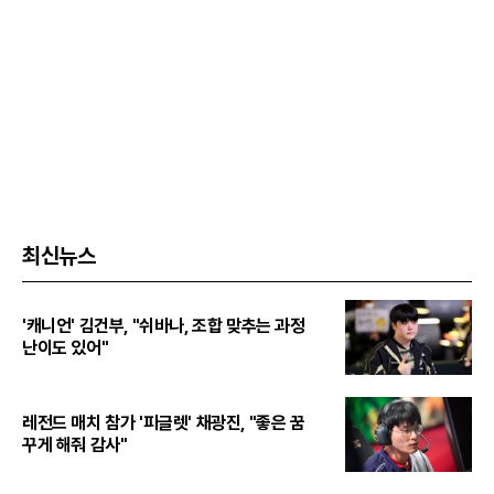
최신뉴스
'캐니언' 김건부, "쉬바나, 조합 맞추는 과정
난이도 있어"
레전드 매치 참가 '피글렛' 채광진, "좋은 꿈
꾸게 해줘 감사"