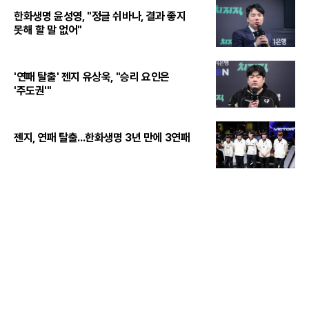
한화생명 윤성영, "정글 쉬바나, 결과 좋지
못해 할 말 없어"
'연패 탈출' 젠지 유상욱, "승리 요인은
'주도권'"
젠지, 연패 탈출...한화생명 3년 만에 3연패