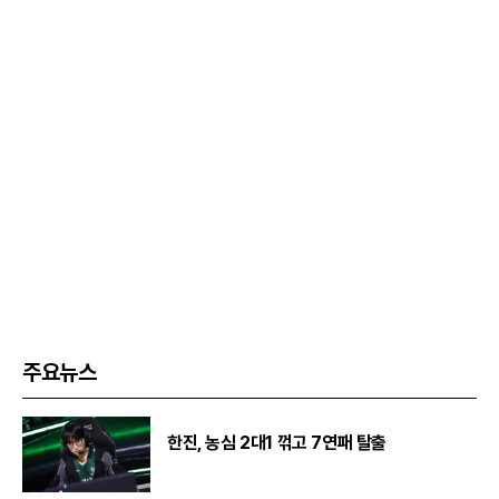
주요뉴스
한진, 농심 2대1 꺾고 7연패 탈출