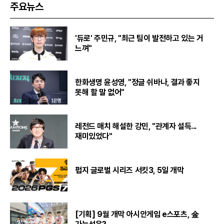
주요뉴스
'듀로' 주민규, "최근 팀이 발전하고 있는 거
느껴"
한화생명 윤성영, "정글 쉬바나, 결과 좋지
못해 할 말 없어"
레전드 매치 해설한 강민, "관계자 설득...
재미있었다"
펍지 글로벌 시리즈 서킷3, 5일 개막
[기획] 9월 개막 아시안게임 e스포츠, 金