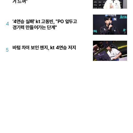
거 느껴"
'4연승 실패' kt 고동빈, "PO 앞두고
4
경기력 만들어가는 단계"
바텀 차이 보인 젠지, kt 4연승 저지
5