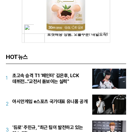
HOT뉴스
초고속 승격 T1 '페인터' 김은후, LCK
1
데뷔전..."교전서 돋보이는 실력"
아시안게임 e스포츠 국가대표 유니폼 공개
2
'듀로' 주민규, "최근 팀이 발전하고 있는
3