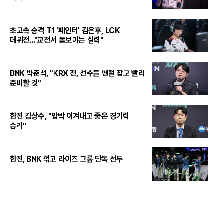
초고속 승격 T1 '페인터' 김은후, LCK
데뷔전..."교전서 돋보이는 실력"
BNK 박준석, "KRX 전, 선수들 멘털 잡고 빨리
준비할 것"
한진 김상수, "압박 이겨내고 좋은 경기력
승리"
한진, BNK 꺾고 라이즈 그룹 단독 선두