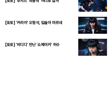
[포토] '루시드' 최용혁 '어디로 갈까'
[포토] '커리어' 오형석, 입술이 마르네
[포토] '비디디' 만난 '쇼메이커' 허수