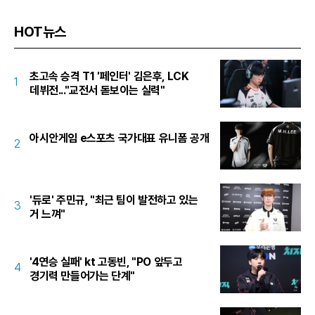
HOT뉴스
초고속 승격 T1 '페인터' 김은후, LCK
1
데뷔전..."교전서 돋보이는 실력"
아시안게임 e스포츠 국가대표 유니폼 공개
2
'듀로' 주민규, "최근 팀이 발전하고 있는
3
거 느껴"
'4연승 실패' kt 고동빈, "PO 앞두고
4
경기력 만들어가는 단계"