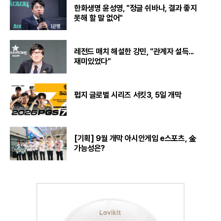
한화생명 윤성영, "정글 쉬바나, 결과 좋지
못해 할 말 없어"
레전드 매치 해설한 강민, "관계자 설득...
재미있었다"
펍지 글로벌 시리즈 서킷3, 5일 개막
[기획] 9월 개막 아시안게임 e스포츠, 金
가능성은?