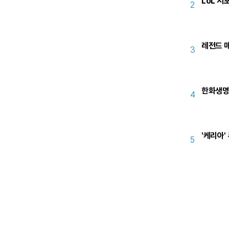
LoL 서
2
레전드 매
3
한화생명-
4
'케리아'
5