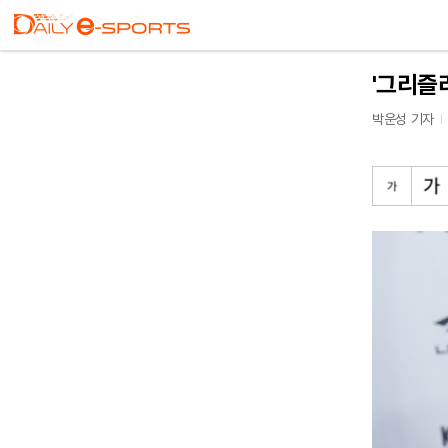
'그리즐리
박운성 기자