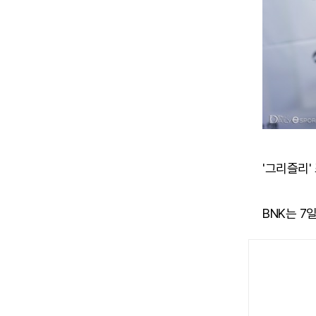
'그리즐리'
BNK는 7