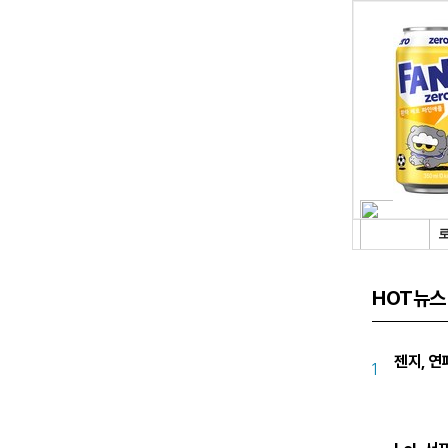
HOT뉴스
젠지, 연
1